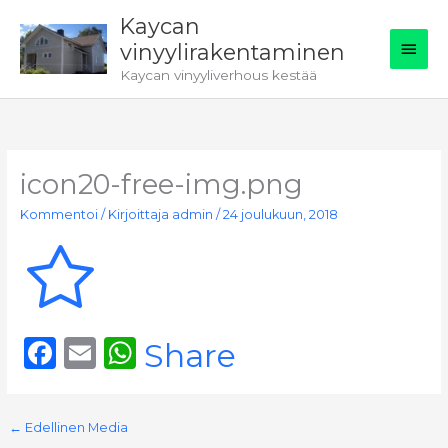
Siirry
Kaycan
sisältöön
Pääv
vinyylirakentaminen
Kaycan vinyyliverhous kestää
icon20-free-img.png
Kommentoi
/ Kirjoittaja
admin
/
24 joulukuun, 2018
F
E
W
Share
a
m
h
c
ai
a
←
Edellinen Media