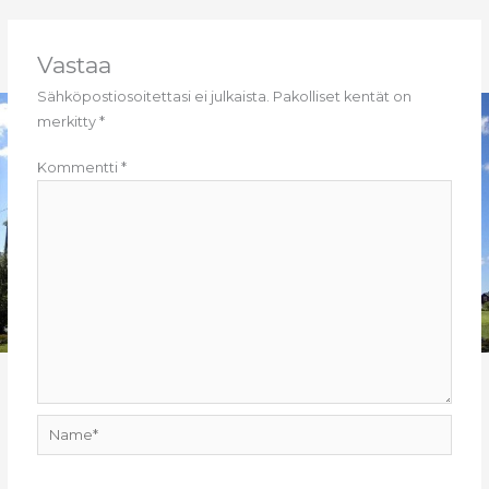
e
l
ts
b
A
o
p
Vastaa
o
p
Sähköpostiosoitettasi ei julkaista.
Pakolliset kentät on
merkitty
*
k
Kommentti
*
Name*