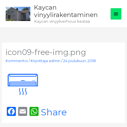
Siirry
Kaycan
sisältöön
Pääv
vinyylirakentaminen
Kaycan vinyyliverhous kestää
icon09-free-img.png
Kommentoi
/ Kirjoittaja
admin
/
24 joulukuun, 2018
F
E
W
Share
a
m
h