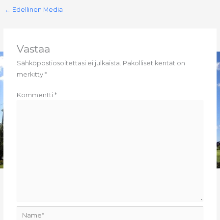
c
ai
a
←
Edellinen Media
e
l
ts
b
A
o
p
Vastaa
o
p
Sähköpostiosoitettasi ei julkaista.
Pakolliset kentät on
merkitty
*
k
Kommentti
*
Name*