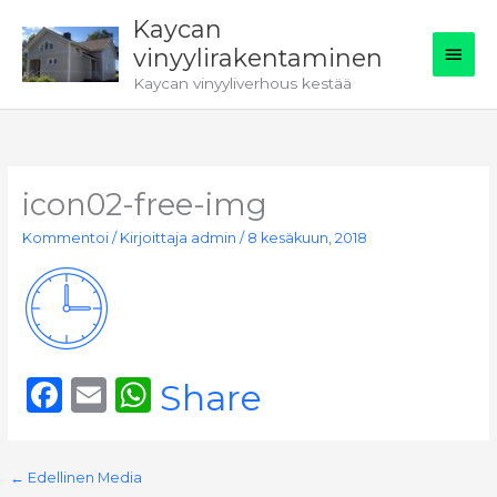
Siirry
Kaycan
sisältöön
Pääv
vinyylirakentaminen
Kaycan vinyyliverhous kestää
icon02-free-img
Kommentoi
/ Kirjoittaja
admin
/
8 kesäkuun, 2018
F
E
W
Share
a
m
h
c
ai
a
←
Edellinen Media