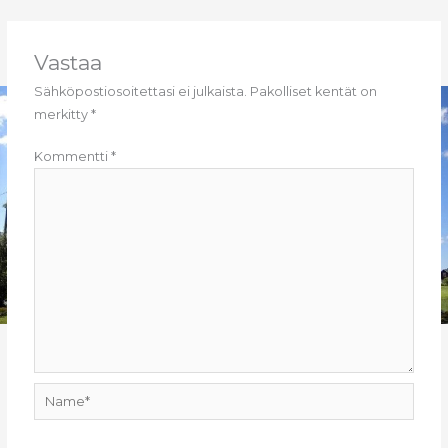
e
l
ts
b
A
o
p
Vastaa
o
p
Sähköpostiosoitettasi ei julkaista.
Pakolliset kentät on
merkitty
*
k
Kommentti
*
Name*