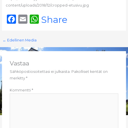
content/uploads/2018/12/cropped-etusivu.jpg
F
E
W
Share
a
m
h
c
ai
a
←
Edellinen Media
e
l
ts
b
A
o
p
Vastaa
o
p
Sähköpostiosoitettasi ei julkaista.
Pakolliset kentät on
merkitty
*
k
Kommentti
*